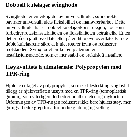
Dobbelt kulelager svinghode
Svinghodet er en viktig del av universalhjulet, som direkte
påvirker universalhjulets fleksibilitet og manøvrerbarhet. Dette
universalhjulet har en dobbel kulelagerkonstruksjon, noe som
forbedrer rotasjonsstabiliteten og fleksibiliteten betraktelig. Enten
det er på en glatt overflate eller på en litt ujevn overflate, kan de
doble kulelagrene sikre at hjulet roterer jevnt og reduserer
motstanden. Svinghodet bruker en platemontert
installasjonsmetode, som er mer stabil og praktisk å installere.
Høykvalitets hjulmateriale: Polypropylen med
TPR-ring
Hjulene er laget av polypropylen, som er slitesterkt og slagfast. I
tillegg er hjuloverflaten utstyrt med en TPR-ring (termoplastisk
gummi), som ytterligere forbedrer holdbarheten og mykheten.
Utformingen av TPR-ringen reduserer ikke bare hjulets støy, men
gir også bedre grep for å forhindre glidning og velting.