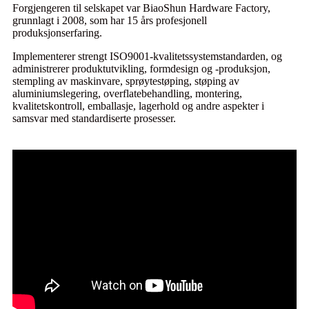
Forgjengeren til selskapet var BiaoShun Hardware Factory,
grunnlagt i 2008, som har 15 års profesjonell
produksjonserfaring.
Implementerer strengt ISO9001-kvalitetssystemstandarden, og
administrerer produktutvikling, formdesign og -produksjon,
stempling av maskinvare, sprøytestøping, støping av
aluminiumslegering, overflatebehandling, montering,
kvalitetskontroll, emballasje, lagerhold og andre aspekter i
samsvar med standardiserte prosesser.