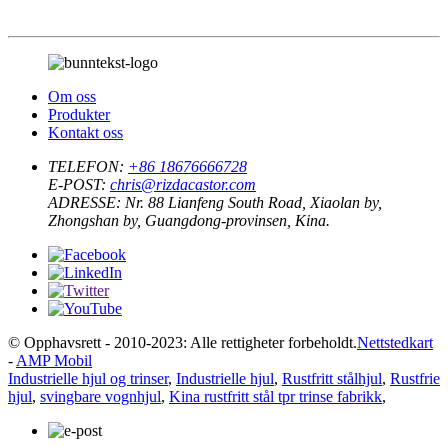
Om oss
Produkter
Kontakt oss
TELEFON:
+86 18676666728
E-POST:
chris@rizdacastor.com
ADRESSE:
Nr. 88 Lianfeng South Road, Xiaolan by,
Zhongshan by, Guangdong-provinsen, Kina.
© Opphavsrett - 2010-2023: Alle rettigheter forbeholdt.
Nettstedkart
-
AMP Mobil
Industrielle hjul og trinser
,
Industrielle hjul
,
Rustfritt stålhjul
,
Rustfrie
hjul
,
svingbare vognhjul
,
Kina rustfritt stål tpr trinse fabrikk
,