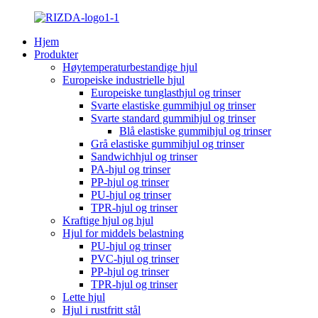
Hjem
Produkter
Høytemperaturbestandige hjul
Europeiske industrielle hjul
Europeiske tunglasthjul og trinser
Svarte elastiske gummihjul og trinser
Svarte standard gummihjul og trinser
Blå elastiske gummihjul og trinser
Grå elastiske gummihjul og trinser
Sandwichhjul og trinser
PA-hjul og trinser
PP-hjul og trinser
PU-hjul og trinser
TPR-hjul og trinser
Kraftige hjul og hjul
Hjul for middels belastning
PU-hjul og trinser
PVC-hjul og trinser
PP-hjul og trinser
TPR-hjul og trinser
Lette hjul
Hjul i rustfritt stål