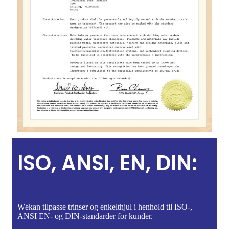
ISO, ANSI, EN, DIN:
W
e
kan tilpasse trinser og enkelthjul i henhold til ISO-,
ANSI EN- og DIN-standarder for kunder.