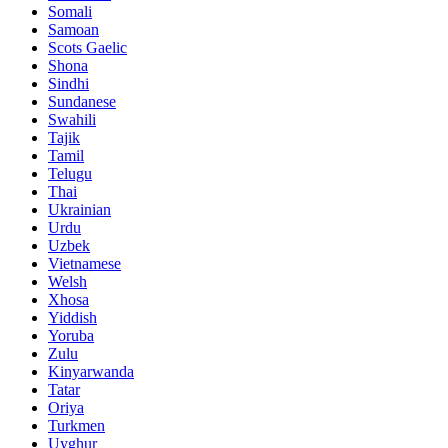
Somali
Samoan
Scots Gaelic
Shona
Sindhi
Sundanese
Swahili
Tajik
Tamil
Telugu
Thai
Ukrainian
Urdu
Uzbek
Vietnamese
Welsh
Xhosa
Yiddish
Yoruba
Zulu
Kinyarwanda
Tatar
Oriya
Turkmen
Uyghur