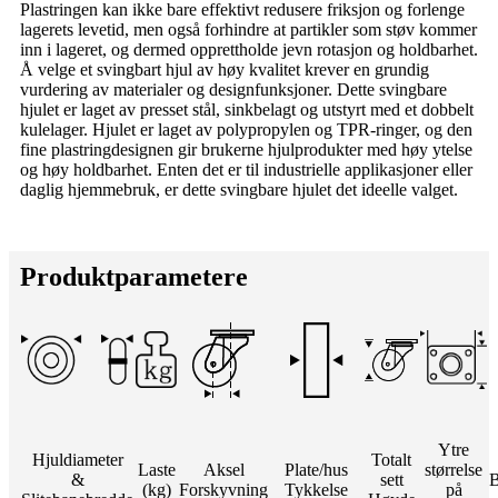
Plastringen kan ikke bare effektivt redusere friksjon og forlenge
lagerets levetid, men også forhindre at partikler som støv kommer
inn i lageret, og dermed opprettholde jevn rotasjon og holdbarhet.
Å velge et svingbart hjul av høy kvalitet krever en grundig
vurdering av materialer og designfunksjoner. Dette svingbare
hjulet er laget av presset stål, sinkbelagt og utstyrt med et dobbelt
kulelager. Hjulet er laget av polypropylen og TPR-ringer, og den
fine plastringdesignen gir brukerne hjulprodukter med høy ytelse
og høy holdbarhet. Enten det er til industrielle applikasjoner eller
daglig hjemmebruk, er dette svingbare hjulet det ideelle valget.
Produktparametere
Ytre
Hjuldiameter
Totalt
Laste
Aksel
Plate/hus
størrelse
&
sett
B
(kg)
Forskyvning
Tykkelse
på